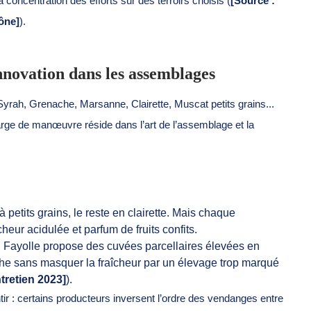
 concentration des efforts sur des terroirs choisis (
[Source :
hône]
).
 innovation dans les assemblages
ah, Grenache, Marsanne, Clairette, Muscat petits grains...
ge de manœuvre réside dans l’art de l’assemblage et la
petits grains, le reste en clairette. Mais chaque
eur acidulée et parfum de fruits confits.
Fayolle propose des cuvées parcellaires élevées en
che sans masquer la fraîcheur par un élevage trop marqué
tretien 2023]
).
tir : certains producteurs inversent l’ordre des vendanges entre