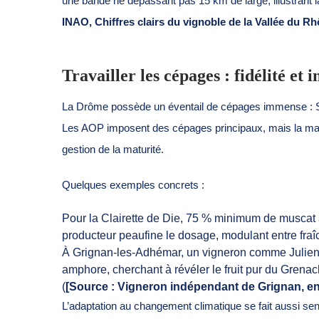
une bande ne dépassant pas 15 km de large, illustrant la
INAO, Chiffres clairs du vignoble de la Vallée du R
Travailler les cépages : fidélité et
La Drôme possède un éventail de cépages immense : Syr
Les AOP imposent des cépages principaux, mais la mar
gestion de la maturité.
Quelques exemples concrets :
Pour la Clairette de Die, 75 % minimum de muscat à 
producteur peaufine le dosage, modulant entre fraîch
À Grignan-les-Adhémar, un vigneron comme Julien 
amphore, cherchant à révéler le fruit pur du Grena
(
[Source : Vigneron indépendant de Grignan, en
L’adaptation au changement climatique se fait aussi sen