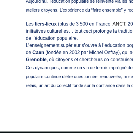
Aujourd’hui, l’éducation populaire se réinvente via les n
ateliers citoyens. L’expérience du “faire ensemble” y re
Les
tiers-lieux
(plus de 3 500 en France,
ANCT
, 2
initiatives culturelles… tout ceci prolonge la tradit
de l’éducation populaire.
L’enseignement supérieur s’ouvre à l’éducation po
de
Caen
(fondée en 2002 par Michel Onfray), qui a
Grenoble
, où citoyens et chercheurs co-construis
Ces dynamiques, comme un vin de terroir imprégné des c
populaire continue d’être questionnée, renouvelée, mise 
relais, un art du collectif fondé sur la confiance dans 