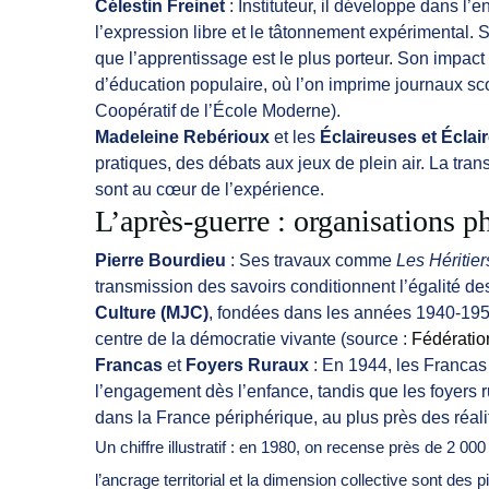
Célestin Freinet
: Instituteur, il développe dans l’
l’expression libre et le tâtonnement expérimental. So
que l’apprentissage est le plus porteur. Son impact 
d’éducation populaire, où l’on imprime journaux scol
Coopératif de l’École Moderne).
Madeleine Rebérioux
et les
Éclaireuses et Éclai
pratiques, des débats aux jeux de plein air. La tran
sont au cœur de l’expérience.
L’après-guerre : organisations ph
Pierre Bourdieu
: Ses travaux comme
Les Héritier
transmission des savoirs conditionnent l’égalité d
Culture (MJC)
, fondées dans les années 1940-1950,
centre de la démocratie vivante (source :
Fédérati
Francas
et
Foyers Ruraux
: En 1944, les Francas 
l’engagement dès l’enfance, tandis que les foyers 
dans la France périphérique, au plus près des réalit
Un chiffre illustratif : en 1980, on recense près de 2 
l’ancrage territorial et la dimension collective sont de