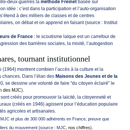
entre-deux-guerres la
méthode Freinet
basée sur
n idée : c’est dans la participation et l’auto-organisation
s’étend à des milliers de classes et de centres
aires, on débat et on apprend en faisant (source : Institut
reurs de France
: le scoutisme laïque est un carrefour de
sgression des barrières sociales, la mixité, l’autogestion
ares, tournant institutionnel
s
(1964) montrent combien l’accès à la culture et la
es chances. Dans l’élan des
Maisons des Jeunes et de la
 se dessine une volonté de faire “du citoyen éclairé” le
on des MJC
).
sont créés pour promouvoir la laïcité, la citoyenneté et
ruraux (créés en 1946) agissent pour l’éducation populaire
és agricoles et artisanales.
000 MJC et plus de 300 000 adhérents en France, preuve que
s piliers du mouvement (source : MJC,
nos chiffres
).