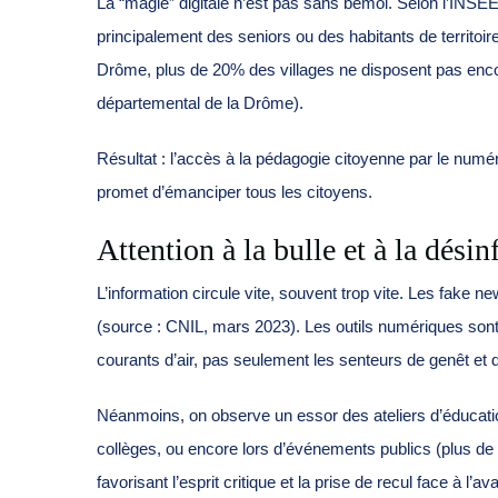
La “magie” digitale n’est pas sans bémol. Selon l’INSEE 
principalement des seniors ou des habitants de territ
Drôme, plus de 20% des villages ne disposent pas encor
départemental de la Drôme).
Résultat : l’accès à la pédagogie citoyenne par le num
promet d’émanciper tous les citoyens.
Attention à la bulle et à la dési
L’information circule vite, souvent trop vite. Les fake n
(source : CNIL, mars 2023). Les outils numériques sont 
courants d’air, pas seulement les senteurs de genêt et d
Néanmoins, on observe un essor des ateliers d’éducatio
collèges, ou encore lors d’événements publics (plus de
favorisant l’esprit critique et la prise de recul face à l’