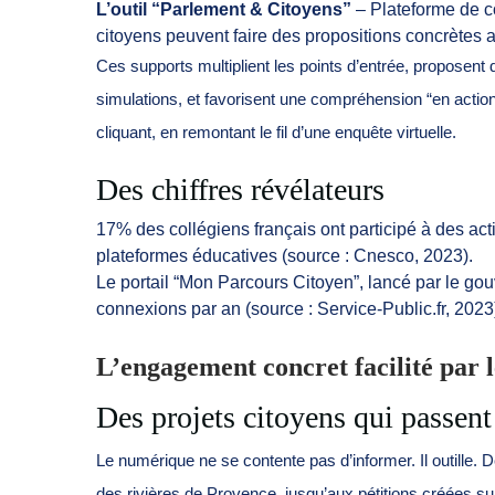
L’outil “Parlement & Citoyens”
– Plateforme de co
citoyens peuvent faire des propositions concrètes au
Ces supports multiplient les points d’entrée, proposen
simulations, et favorisent une compréhension “en action”
cliquant, en remontant le fil d’une enquête virtuelle.
Des chiffres révélateurs
17% des collégiens français ont participé à des act
plateformes éducatives (source : Cnesco, 2023).
Le portail “Mon Parcours Citoyen”, lancé par le g
connexions par an (source : Service-Public.fr, 2023
L’engagement concret facilité par
Des projets citoyens qui passent
Le numérique ne se contente pas d’informer. Il outille. D
des rivières de Provence, jusqu’aux pétitions créées su