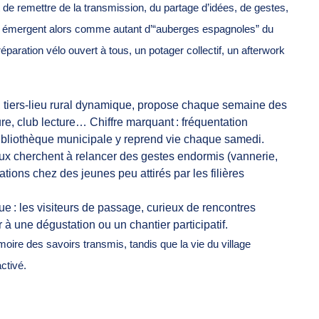
t de remettre de la transmission, du partage d’idées, de gestes,
ux émergent alors comme autant d’“auberges espagnoles” du
 réparation vélo ouvert à tous, un potager collectif, un afterwork
, tiers-lieu rural dynamique, propose chaque semaine des
lture, club lecture… Chiffre marquant : fréquentation
 bibliothèque municipale y reprend vie chaque samedi.
lieux cherchent à relancer des gestes endormis (vannerie,
tions chez des jeunes peu attirés par les filières
que : les visiteurs de passage, curieux de rencontres
 à une dégustation ou un chantier participatif.
moire des savoirs transmis, tandis que la vie du village
ctivé.