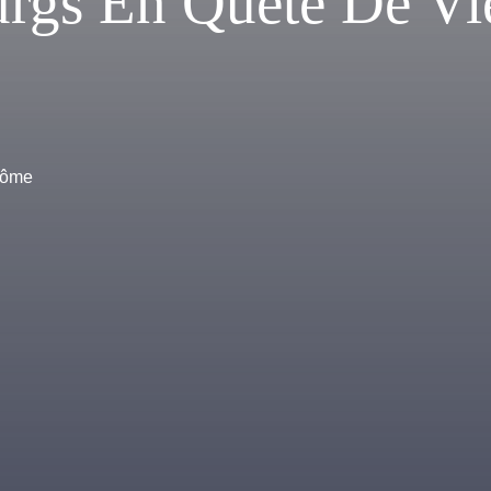
urgs En Quête De Vi
Drôme