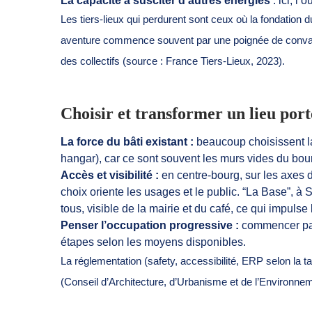
La capacité à susciter d’autres énergies
: ici, l
Les tiers-lieux qui perdurent sont ceux où la fondation
aventure commence souvent par une poignée de convainc
des collectifs (source : France Tiers-Lieux, 2023).
Choisir et transformer un lieu port
La force du bâti existant :
beaucoup choisissent la
hangar), car ce sont souvent les murs vides du bour
Accès et visibilité :
en centre-bourg, sur les axes 
choix oriente les usages et le public. “La Base”, à 
tous, visible de la mairie et du café, ce qui impuls
Penser l’occupation progressive :
commencer par 
étapes selon les moyens disponibles.
La réglementation (safety, accessibilité, ERP selon la 
(Conseil d’Architecture, d’Urbanisme et de l’Environnem